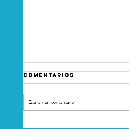
Torrehierro tendrá
cámaras de
videovigilancia en
sus 5 accesos
Comentarios
Escribir un comentario...