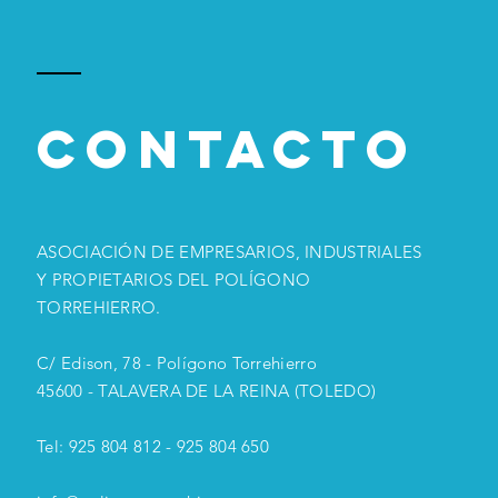
FEDETO otorga el
galardón
"Organización
Empresarial" a
ContactO
nuestra asociación
de empresarios del
Polígono
Torrehierro
ASOCIACIÓN DE EMPRESARIOS, INDUSTRIALES
Y PROPIETARIOS DEL POLÍGONO
TORREHIERRO.
C/ Edison, 78 - Polígono Torrehierro
45600 - TALAVERA DE LA REINA (TOLEDO)
Tel: 925 804 812 - 925 804 650