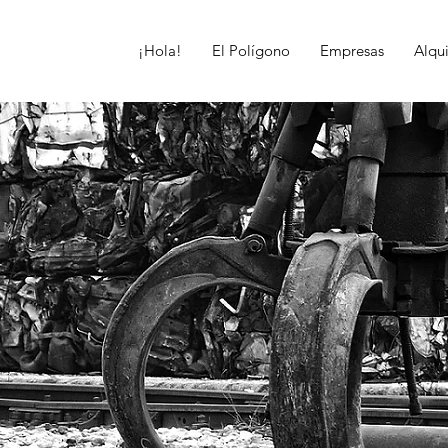
¡Hola!
El Polígono
Empresas
Alqui