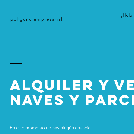
TORREHIERRO
¡Hola!
polígono empresarial
ALQUILER Y V
NAVES Y PARC
En este momento no hay ningún anuncio.